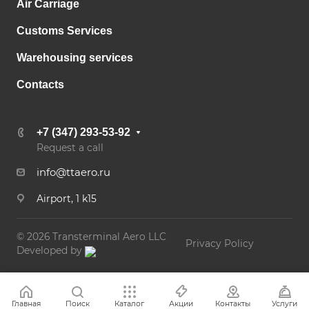
Air Carriage
Customs Services
Warehousing services
Contacts
+7 (347) 293-53-92
Request a call
info@ttaero.ru
Airport, 1 k15
© 2026 Transterminal Aero LLC
Privacy Policy
Developed by
Главная
Поиск
Каталог
Акции
Контакты
Услуги